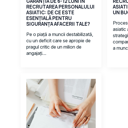
GARANȚIA DE 6-12 LUNI ÎN
RECR
RECRUTAREA PERSONALULUI
ASIAT
ASIATIC: DE CE ESTE
UN BU
ESENȚIALĂ PENTRU
Procesu
SIGURANȚA AFACERII TALE?
asiatic
Pe o piață a muncii destabilizată,
strateg
cu un deficit care se apropie de
compani
pragul critic de un milion de
a munc
angajați…