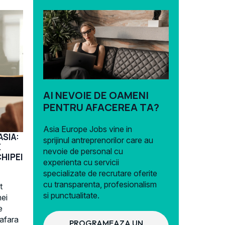
AI NEVOIE DE OAMENI
PENTRU AFACEREA TA?
Asia Europe Jobs vine in
SIA:
sprijinul antreprenorilor care au
E
nevoie de personal cu
HIPEI
experienta cu servicii
specializate de recrutare oferite
cu transparenta, profesionalism
t
si punctualitate.
nei
e
 afara
PROGRAMEAZA UN