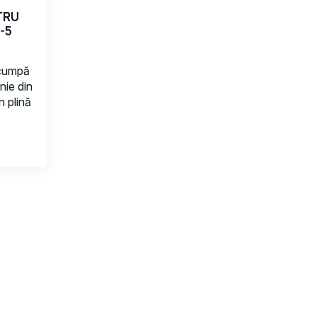
TRU
-5
scumpă
nie din
 plină