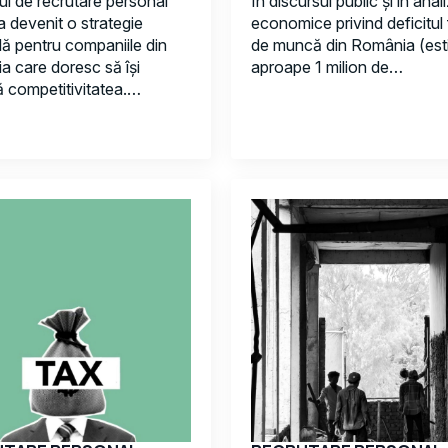
l de recrutare personal
În discursul public și în anal
 a devenit o strategie
economice privind deficitul 
lă pentru companiile din
de muncă din România (esti
 care doresc să își
aproape 1 milion de…
 competitivitatea.…