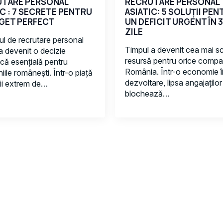
UTARE PERSONAL
RECRUTARE PERSONAL
IC : 7 SECRETE PENTRU
ASIATIC: 5 SOLUȚII PEN
GET PERFECT
UN DEFICIT URGENT ÎN 3
ZILE
l de recrutare personal
Timpul a devenit cea mai 
 a devenit o decizie
resursă pentru orice compa
ică esențială pentru
România. Într-o economie în
ile românești. Într-o piață
dezvoltare, lipsa angajaților
ii extrem de…
blochează…