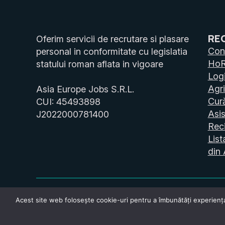
RE
Oferim servicii de recrutare si plasare
Cons
personal in conformitate cu legislatia
Ho
statului roman aflata in vigoare
Logi
Agri
Asia Europe Jobs S.R.L.
Cur
CUI: 45493898
Asis
J2022000781400
Reci
List
din 
Acest site web folosește cookie-uri pentru a îmbunătăți experiența u
Copyright © 2026