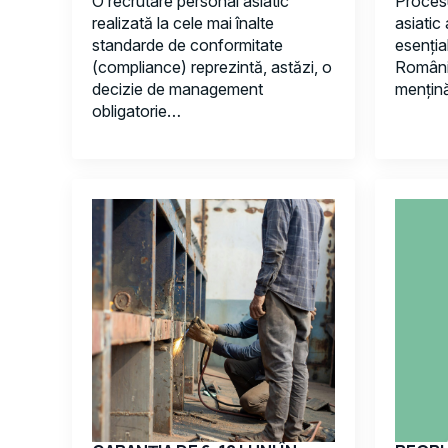
O recrutare personal asiatic
Procesu
realizată la cele mai înalte
asiatic
standarde de conformitate
esenția
(compliance) reprezintă, astăzi, o
România
decizie de management
mențină
obligatorie…