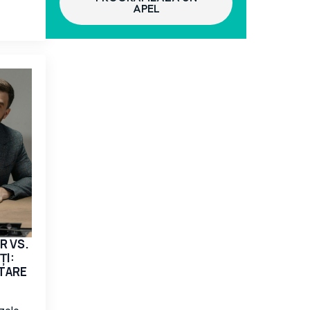
APEL
R VS.
ȚI:
TARE