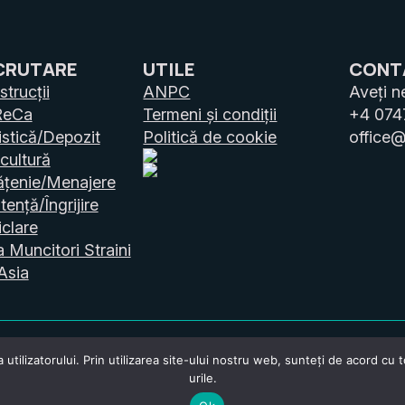
CRUTARE
UTILE
CONT
trucții
ANPC
Aveți n
ReCa
Termeni și condiții
+4 074
stică/Depozit
Politică de cookie
office@
cultură
ățenie/Menajere
tență/Îngrijire
clare
a Muncitori Straini
Asia
tilizatorului. Prin utilizarea site-ului nostru web, sunteți de acord cu t
urile.