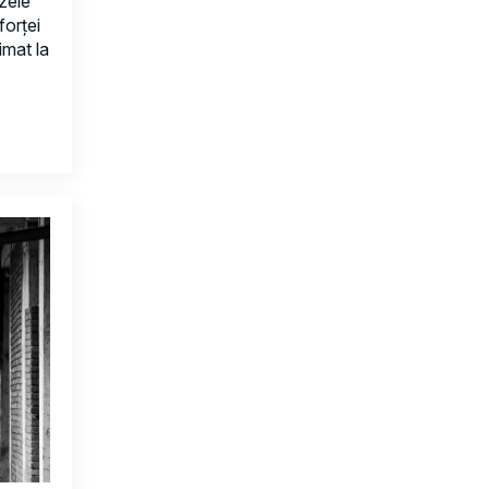
izele
forței
mat la