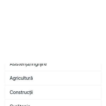
CONTACT
RECICLARE
Asistență/Îngrijire
Agricultură
Construcții
Curățenie