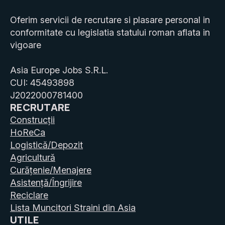
Oferim servicii de recrutare si plasare personal in
conformitate cu legislatia statului roman aflata in
vigoare
Asia Europe Jobs S.R.L.
CUI: 45493898
J2022000781400
RECRUTARE
Construcții
HoReCa
Logistică/Depozit
Agricultură
Curățenie/Menajere
Asistență/Îngrijire
Reciclare
Acest site web folosește cookie-uri pentru a îmbunătăți
Lista Muncitori Straini din Asia
experiența utilizatorului. Prin utilizarea site-ului nostru web,
UTILE
sunteți de acord cu toate cookie-urile în conformitate cu
Politica noastră privind cookie-urile.
ANPC