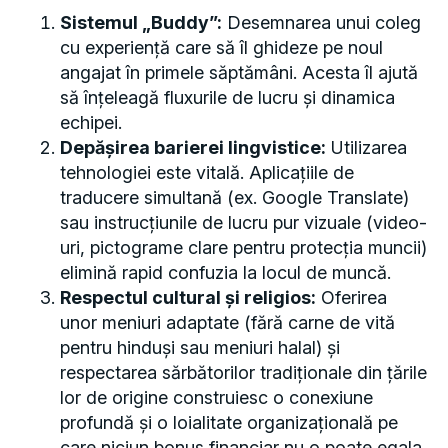
Sistemul „Buddy”:
Desemnarea unui coleg
cu experiență care să îl ghideze pe noul
angajat în primele săptămâni. Acesta îl ajută
să înțeleagă fluxurile de lucru și dinamica
echipei.
Depășirea barierei lingvistice:
Utilizarea
tehnologiei este vitală. Aplicațiile de
traducere simultană (ex. Google Translate)
sau instrucțiunile de lucru pur vizuale (video-
uri, pictograme clare pentru protecția muncii)
elimină rapid confuzia la locul de muncă.
Respectul cultural și religios:
Oferirea
unor meniuri adaptate (fără carne de vită
pentru hinduși sau meniuri halal) și
respectarea sărbătorilor tradiționale din țările
lor de origine construiesc o conexiune
profundă și o loialitate organizațională pe
care niciun bonus financiar nu o poate egala.