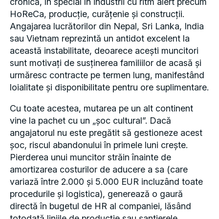
cronică, în special în industrii cu ritm alert precum
HoReCa, producție, curățenie și construcții.
Angajarea lucrătorilor din Nepal, Sri Lanka, India
sau Vietnam reprezintă un antidot excelent la
această instabilitate, deoarece acești muncitori
sunt motivați de susținerea familiilor de acasă și
urmăresc contracte pe termen lung, manifestând
loialitate și disponibilitate pentru ore suplimentare.
Cu toate acestea, mutarea pe un alt continent
vine la pachet cu un „șoc cultural”. Dacă
angajatorul nu este pregătit să gestioneze acest
șoc, riscul abandonului în primele luni crește.
Pierderea unui muncitor străin înainte de
amortizarea costurilor de aducere a sa (care
variază între 2.000 și 5.000 EUR incluzând toate
procedurile și logistica), generează o gaură
directă în bugetul de HR al companiei, lăsând
totodată liniile de producție sau șantierele