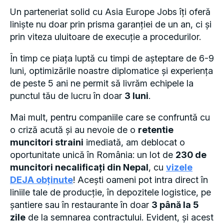
Un parteneriat solid cu Asia Europe Jobs îți oferă
liniște nu doar prin prisma garanției de un an, ci și
prin viteza uluitoare de execuție a procedurilor.
În timp ce piața luptă cu timpi de așteptare de 6-9
luni, optimizările noastre diplomatice și experiența
de peste 5 ani ne permit să livrăm echipele la
punctul tău de lucru în doar
3 luni
.
Mai mult, pentru companiile care se confruntă cu
o criză acută și au nevoie de o
retentie
muncitori straini
imediată, am deblocat o
oportunitate unică în România: un lot de
230 de
muncitori necalificați din Nepal
, cu
vizele
DEJA obținute
! Acești oameni pot intra direct în
liniile tale de producție, în depozitele logistice, pe
șantiere sau în restaurante în doar
3 până la 5
zile
de la semnarea contractului. Evident, și acest