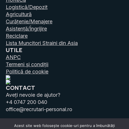
Logistică/Depozit
Agricultură
Curățenie/Menajere
Asistență/Îngrijire
Reciclare
Lista Muncitori Straini din Asia
UTILE
ANPC
Termeni și condiții
Politică de cookie
CONTACT
Aveți nevoie de ajutor?
+4 0747 200 040
office@recrutari-personal.ro
Acest site web folosește cookie-uri pentru a îmbunătăți