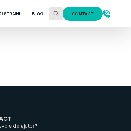
I STRAINI
BLOG
CONTACT
Search
for:
ACT
evoie de ajutor?