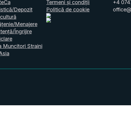
ReCa
Termeni și condiții
+4 074
stică/Depozit
Politică de cookie
office@
cultură
ățenie/Menajere
tență/Îngrijire
clare
a Muncitori Straini
Asia