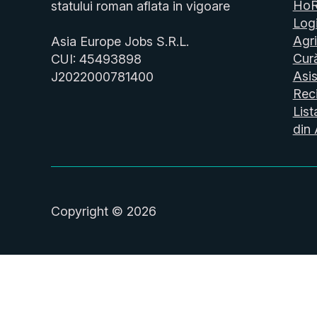
Ho
statului roman aflata in vigoare
Logi
Agri
Asia Europe Jobs S.R.L.
Cur
CUI: 45493898
Asis
J2022000781400
Reci
List
din 
Copyright © 2026