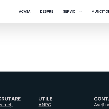
ACASA
DESPRE
SERVICII
MUNCITOR
CRUTARE
UTILE
CONT
trucții
ANPC
Aveți n