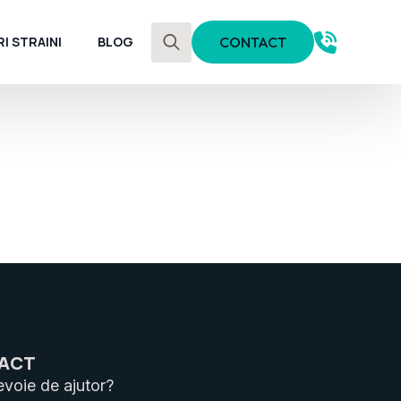
I STRAINI
BLOG
CONTACT
Search
for:
ACT
evoie de ajutor?