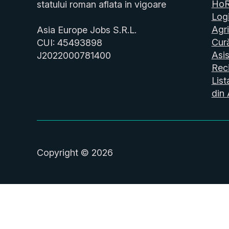
Ho
statului roman aflata in vigoare
Logi
Agri
Asia Europe Jobs S.R.L.
Cur
CUI: 45493898
Asis
J2022000781400
Reci
List
din 
Copyright © 2026