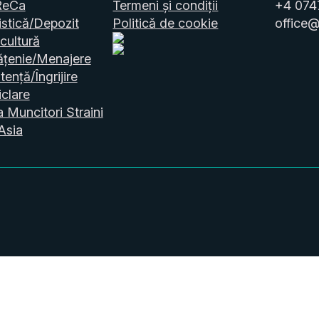
ReCa
Termeni și condiții
+4 074
stică/Depozit
Politică de cookie
office@
cultură
ățenie/Menajere
tență/Îngrijire
clare
a Muncitori Straini
Asia