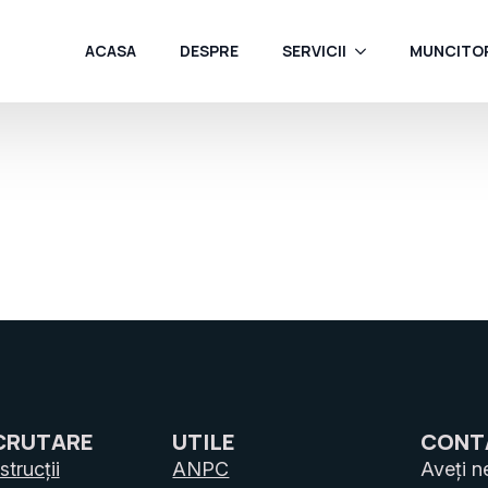
ACASA
DESPRE
SERVICII
MUNCITOR
CRUTARE
UTILE
CONT
trucții
ANPC
Aveți n