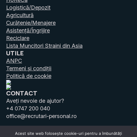
Logistică/Depozit
Agricultură
Curățenie/Menajere
Asistență/Îngrijire
Reciclare
Lista Muncitori Straini din Asia
UTILE
ANPC
Termeni și condiții
Politică de cookie
CONTACT
Aveți nevoie de ajutor?
+4 0747 200 040
office@recrutari-personal.ro
Acest site web folosește cookie-uri pentru a îmbunătăți