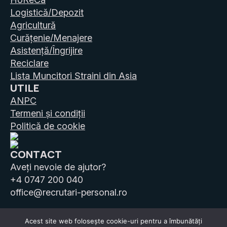
Logistică/Depozit
Agricultură
Curățenie/Menajere
Asistență/Îngrijire
Reciclare
Lista Muncitori Straini din Asia
UTILE
ANPC
Termeni și condiții
Politică de cookie
CONTACT
Aveți nevoie de ajutor?
+4 0747 200 040
office@recrutari-personal.ro
Acest site web folosește cookie-uri pentru a îmbunătăți