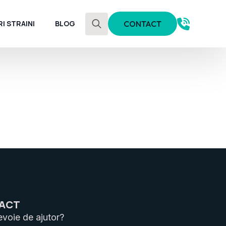
I STRAINI
BLOG
CONTACT
Search
for:
ACT
evoie de ajutor?