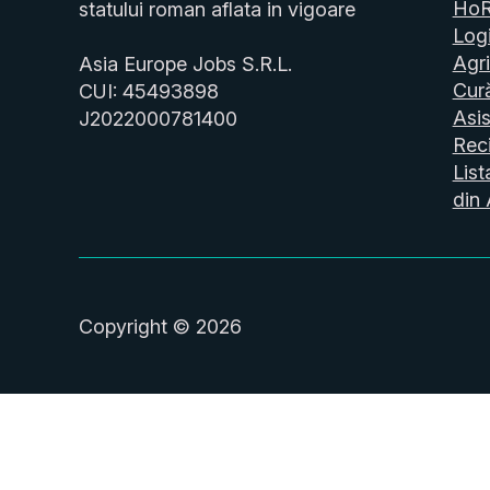
Ho
statului roman aflata in vigoare
Logi
Agri
Asia Europe Jobs S.R.L.
Cur
CUI: 45493898
Asis
J2022000781400
Reci
List
din 
Copyright © 2026