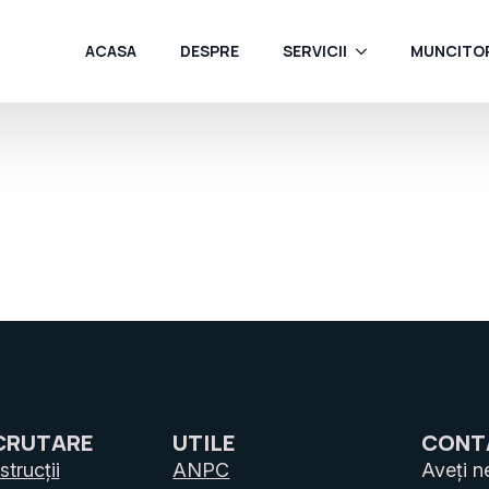
ACASA
DESPRE
SERVICII
MUNCITOR
CRUTARE
UTILE
CONT
trucții
ANPC
Aveți n