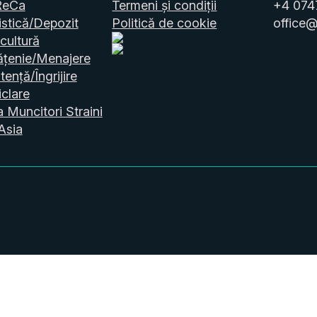
ReCa
Termeni și condiții
+4 074
stică/Depozit
Politică de cookie
office@
cultură
ățenie/Menajere
tență/Îngrijire
clare
a Muncitori Straini
Asia