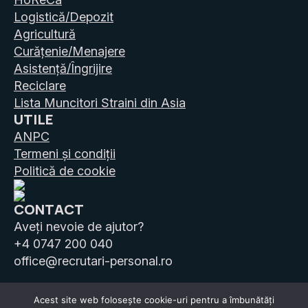
Logistică/Depozit
Agricultură
Curățenie/Menajere
Asistență/Îngrijire
Reciclare
Lista Muncitori Straini din Asia
UTILE
ANPC
Termeni și condiții
Politică de cookie
CONTACT
Aveți nevoie de ajutor?
+4 0747 200 040
office@recrutari-personal.ro
Acest site web folosește cookie-uri pentru a îmbunătăți