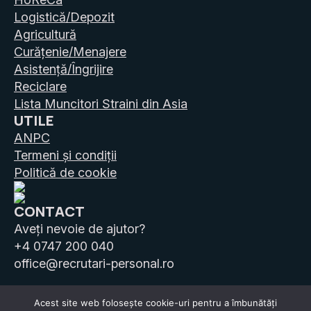
Logistică/Depozit
Agricultură
Curățenie/Menajere
Asistență/Îngrijire
Reciclare
Lista Muncitori Straini din Asia
UTILE
ANPC
Termeni și condiții
Politică de cookie
CONTACT
Aveți nevoie de ajutor?
+4 0747 200 040
office@recrutari-personal.ro
Acest site web folosește cookie-uri pentru a îmbunătăți