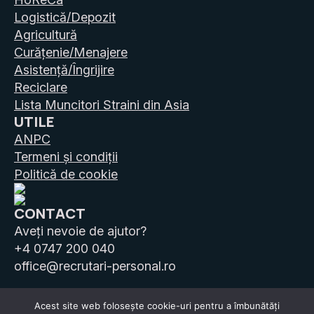
Logistică/Depozit
Agricultură
Curățenie/Menajere
Asistență/Îngrijire
Reciclare
Lista Muncitori Straini din Asia
UTILE
ANPC
Termeni și condiții
Politică de cookie
CONTACT
Aveți nevoie de ajutor?
+4 0747 200 040
office@recrutari-personal.ro
Acest site web folosește cookie-uri pentru a îmbunătăți