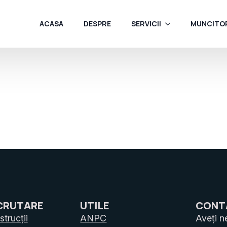
ACASA
DESPRE
SERVICII
MUNCITOR
CRUTARE
UTILE
CONT
trucții
ANPC
Aveți n