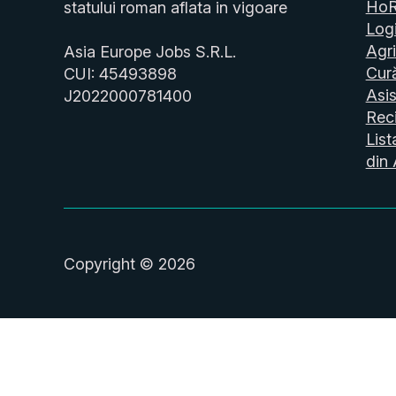
Ho
statului roman aflata in vigoare
Logi
Agri
Asia Europe Jobs S.R.L.
Cur
CUI: 45493898
Asis
J2022000781400
Reci
List
din 
Copyright © 2026