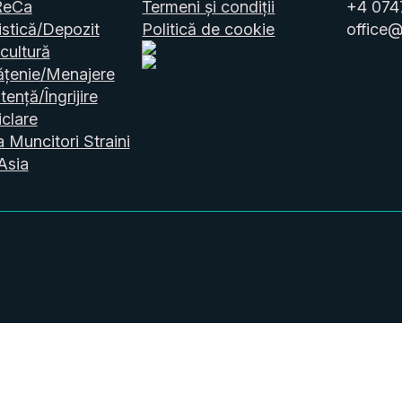
ReCa
Termeni și condiții
+4 074
stică/Depozit
Politică de cookie
office@
cultură
ățenie/Menajere
tență/Îngrijire
clare
a Muncitori Straini
Asia