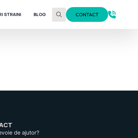
I STRAINI
BLOG
CONTACT
Search
for:
ACT
evoie de ajutor?