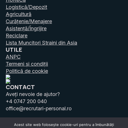
Logistică/Depozit
Agricultură
Curățenie/Menajere
Asistență/Îngrijire
Reciclare
Lista Muncitori Straini din Asia
UTILE
ANPC
Termeni și condiții
Politică de cookie
CONTACT
Aveți nevoie de ajutor?
+4 0747 200 040
office@recrutari-personal.ro
Acest site web folosește cookie-uri pentru a îmbunătăți