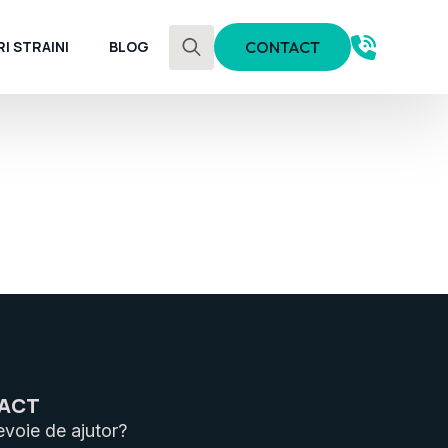
I STRAINI
BLOG
CONTACT
Search
for:
ACT
evoie de ajutor?