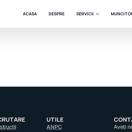
ACASA
DESPRE
SERVICII
MUNCITOR
CRUTARE
UTILE
CONT
trucții
ANPC
Aveți n