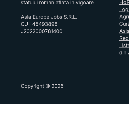
Ho
statului roman aflata in vigoare
Logi
Agri
Asia Europe Jobs S.R.L.
Cur
CUI: 45493898
Asis
J2022000781400
Reci
List
din 
Copyright © 2026