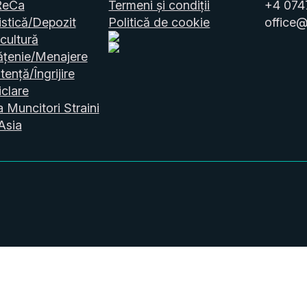
ReCa
Termeni și condiții
+4 074
stică/Depozit
Politică de cookie
office@
cultură
ățenie/Menajere
tență/Îngrijire
clare
a Muncitori Straini
Asia