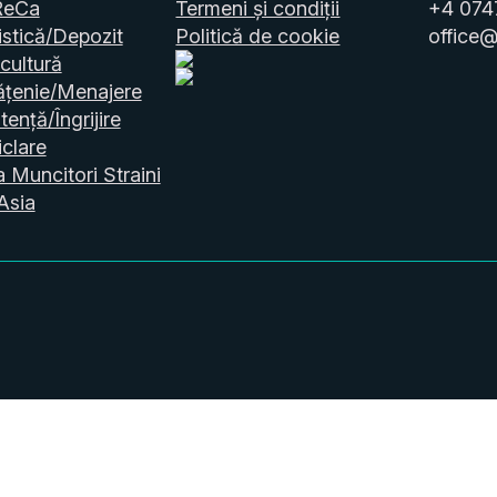
ReCa
Termeni și condiții
+4 074
stică/Depozit
Politică de cookie
office@
cultură
ățenie/Menajere
tență/Îngrijire
clare
a Muncitori Straini
Asia