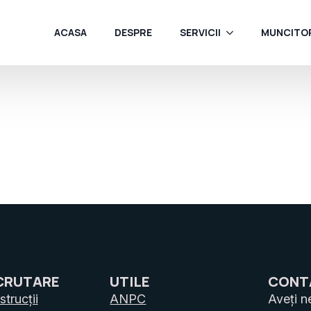
ACASA
DESPRE
SERVICII
MUNCITOR
CRUTARE
UTILE
CONT
trucții
ANPC
Aveți n