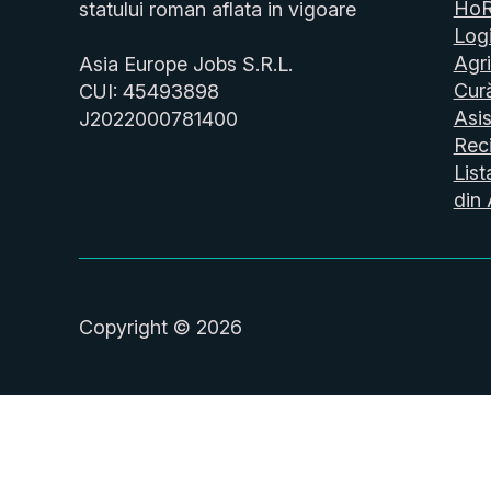
Ho
statului roman aflata in vigoare
Logi
Agri
Asia Europe Jobs S.R.L.
Cur
CUI: 45493898
Asis
J2022000781400
Reci
List
din 
Copyright © 2026