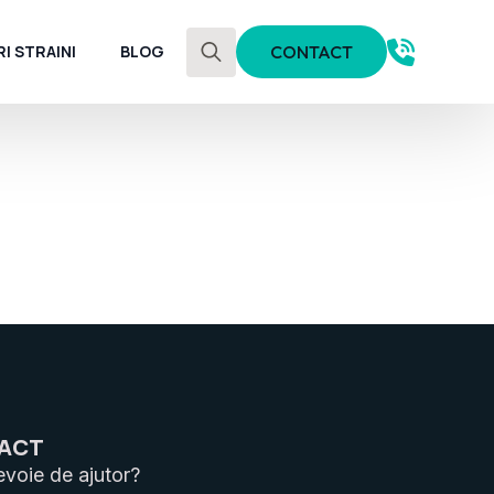
I STRAINI
BLOG
CONTACT
Search
for:
ACT
evoie de ajutor?