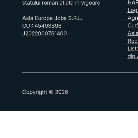
Ho
statului roman aflata in vigoare
Logi
Agri
Asia Europe Jobs S.R.L.
Cur
CUI: 45493898
Asis
J2022000781400
Reci
List
din 
Copyright © 2026