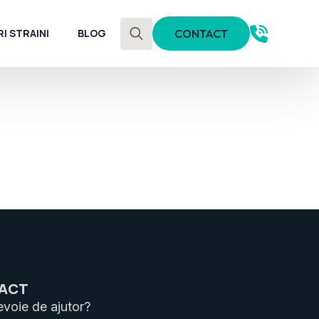
I STRAINI
BLOG
CONTACT
Search
for:
ACT
evoie de ajutor?