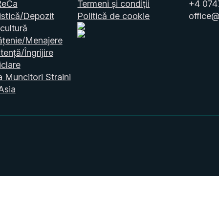
ReCa
Termeni și condiții
+4 074
stică/Depozit
Politică de cookie
office@
cultură
ățenie/Menajere
tență/Îngrijire
clare
a Muncitori Straini
Asia