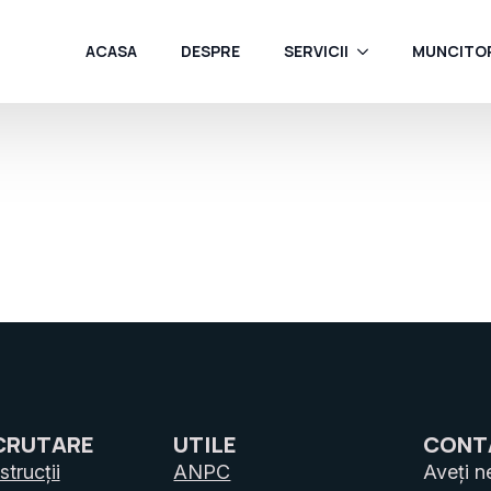
ACASA
DESPRE
SERVICII
MUNCITOR
CRUTARE
UTILE
CONT
trucții
ANPC
Aveți n